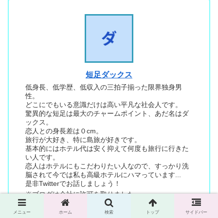
短足ダックス
低身長、低学歴、低収入の三拍子揃った限界独身男
性。
どこにでもいる意識だけは高い平凡な社会人です。
驚異的な短足は最大のチャームポイント、あだ名はダ
ックス。
恋人との身長差は０cm。
旅行が大好き、特に島旅が好きです。
基本的にはホテル代は安く抑えて何度も旅行に行きた
い人です。
恋人はホテルにもこだわりたい人なので、すっかり洗
脳されて今では私も高級ホテルにハマっています...
是非Twitterでお話しましょう！
※ブログは会社に許可を取りました
メニュー
ホーム
検索
トップ
サイドバー