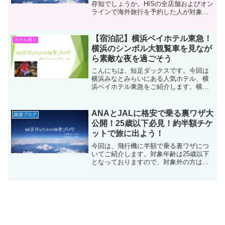
存知でしょうか。HISの全店舗およびオン
ラインで海外旅行を予約した人が対象で
加入できる、業界初のキャンセル補償の
保険制度です。なんと1,000円の保険料で
最大10万円が補償されます。昨今、海外
【宿泊記】横浜ベイホテル東急！
ホテル巡り
旅行の価...
横浜のシンボル大観覧車を見なが
ら素敵な夜を過ごそう
こんにちは、短足ダックスです。今回は
横浜みなとみらいにある人気ホテル、横
浜ベイホテル東急をご紹介します。横浜
といったら特徴的な三日月型のヨコハマ
グランド インターコンチネンタルや、全
室52階以上の高層ホテルである横浜ロイ
ANAとJALに格安で乗る裏ワザ大
旅楽ブログ
ヤルパークホテルな...
公開！25歳以下必見！約半額チケ
ットで旅に出よう！
今回は、飛行機に半額で乗る裏ワザにつ
いてご紹介します。対象年齢は25歳以下
となっておりますので、対象外の方は周
りの人に教えてあげてください。ANAと
JALって25歳以下なら当日カウンターで
空席あるか確認すればほぼ半額で乗れる
んですよ。いやい...