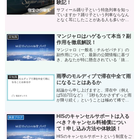
験記！
サフィール踊り子という特急列車を知っ
ていますか？踊り子という列車ならなん
となく耳にしたことがある人も多いかと
思いますが、今回ご紹介するのはその上
位互換。例えるなら、踊り子号がトヨタ
車で、サフィールがレクサスです（笑）
マンジャロはハゲるって本当？副
豆知識
そんな知る人ぞ知る高級列...
作用を徹底解説！
マンジャロ（一般名：チルゼパチド）の
副作用について、最新の公開情報に基づ
き、あなたが特に懸念されている「抜け
毛（ハゲ）」や「肌荒れ」のメカニズム
を含め、網羅的に詳しくまとめました。
1. マンジャロと「抜け毛・ハゲ」の真実
雨季のモルディブで滞在中全て雨
豆知識
マンジャロの服用中に...
になることはあるか
結論から申し上げますと、滞在中（例え
ば5泊7日など）「1秒も欠かさずずっと雨
が降り続く」ということは極めて稀です
が、「毎日どんよりした空模様で、断続
的に雨が降る」という状況は十分に起こ
り得ます。モルディブの雨季（5月〜10
HISのキャンセルサポートは入る
旅楽ブログ
月）を検討する上で...
べき？キャンセル料補償につい
て！申し込み方法や体験談！
HISのキャンセルサポートという制度をご