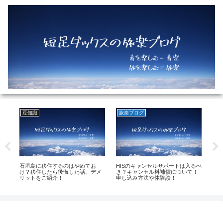
豆知識
旅楽ブログ
豆
石垣島に移住するのはやめてお
HISのキャンセルサポートは入るべ
高
宿
け？移住したら後悔した話、デメ
き？キャンセル料補償について！
込
リットをご紹介！
申し込み方法や体験談！
日