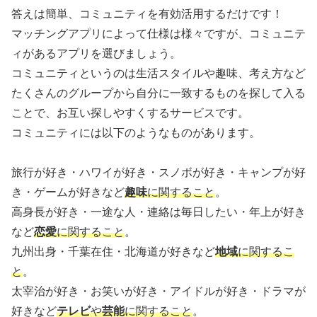
答えは簡単、コミュニティを有効活用するだけです！
マッチングアプリによって仕様は様々ですが、コミュニテ
ィがあるアプリを選びましょう。
コミュニティというのは生活スタイルや趣味、考え方など
たくさんのグループから自分に一致するものを探して入る
ことで、お互い探しやすくするサービスです。
コミュニティには以下のようなものがあります。
旅行が好き・ハワイが好き・スノボが好き・キャンプが好
き・ゲームが好きなど
趣味
に関すること
。
高身長が好き・一途な人・連絡は毎日したい・年上が好き
など
恋愛
に関すること
。
九州出身・千葉在住・北海道が好きなど
地域
に関するこ
と
。
太宰治が好き・お笑いが好き・アイドルが好き・ドラマが
好きなど
テレビ
や
芸能
に関すること
。