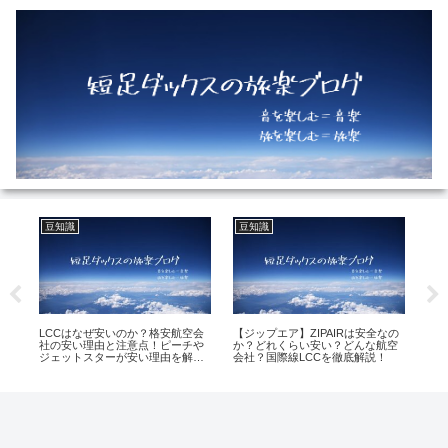
豆知識
豆知識
ホ
LCCはなぜ安いのか？格安航空会
【ジップエア】ZIPAIRは安全なの
【
メ
社の安い理由と注意点！ピーチや
か？どれくらい安い？どんな航空
東
ジェットスターが安い理由を解
会社？国際線LCCを徹底解説！
め
説！