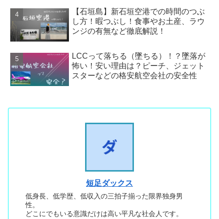
【石垣島】新石垣空港での時間のつぶ
し方！暇つぶし！食事やお土産、ラウ
ンジの有無など徹底解説！
LCCって落ちる（墜ちる）！？墜落が
怖い！安い理由は？ピーチ、ジェット
スターなどの格安航空会社の安全性
短足ダックス
低身長、低学歴、低収入の三拍子揃った限界独身男
性。
どこにでもいる意識だけは高い平凡な社会人です。