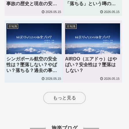
事故の歴史と現在の安全
「落ちる」という噂の真
性を徹底検証
相
2026.05.15
2026.05.15
豆知識
豆知識
シンガポール航空の安全
AIRDO（エアドゥ）はや
性は？墜落しない？やば
ばい？安全性は？墜落は
い？落ちる？過去の事故
しない？
歴と本当の評判を徹底検
2026.05.15
2026.05.15
証！
もっと見る
旅楽ブログ