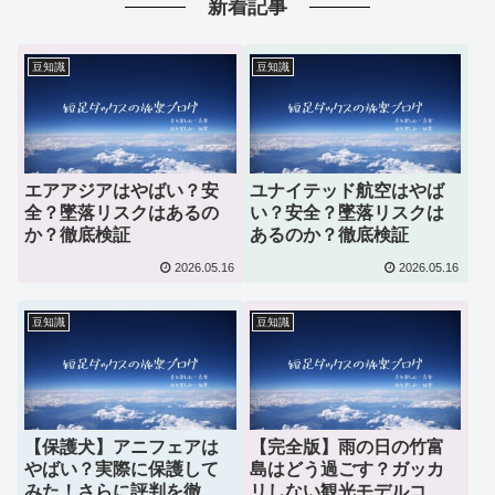
新着記事
豆知識
豆知識
エアアジアはやばい？安
ユナイテッド航空はやば
全？墜落リスクはあるの
い？安全？墜落リスクは
か？徹底検証
あるのか？徹底検証
2026.05.16
2026.05.16
豆知識
豆知識
【保護犬】アニフェアは
【完全版】雨の日の竹富
やばい？実際に保護して
島はどう過ごす？ガッカ
みた！さらに評判を徹底
リしない観光モデルコー