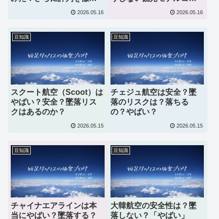
調査！
スとおすすめ屋内スポッ
2026.05.16
2026.05.16
ト15選
豆知識
豆知識
スクート航空（Scoot）は
チェジュ航空は安全？墜
やばい？安全？墜落リス
落のリスクは？落ちる
クはあるのか？
の？やばい？
2026.05.15
2026.05.15
豆知識
豆知識
チャイナエアラインは本
大韓航空の安全性は？墜
当にやばい？墜落する？
落しない？「やばい」