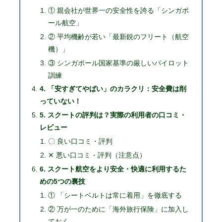
① 親会社が世界一の安全性を誇る「シンガポ
ール航空」
② 平均機齢が若い「最新鋭のフリート（航空
機）」
③ シンガポール国家基準の厳しいパイロット
訓練
4. 「安すぎてやばい」のカラクリ：安全費は削
っていない！
5. スクートの評判は？実際の利用者の口コミ・
レビュー
〇 良い口コミ・評判
✕ 悪い口コミ・評判（注意点）
6. スクート航空をより安全・快適に利用するた
めの5つの裏技
① 「シートベルトは常に着用」を徹底する
② 万が一のために「海外旅行保険」に加入し
ておく