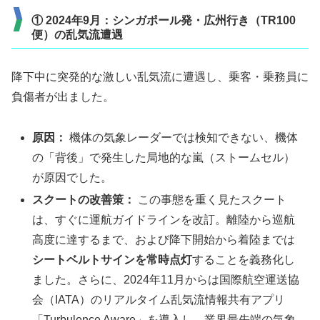
① 2024年9月：シンガポール発・広州行き（TR100
便）の乱気流遭遇
降下中に突発的な激しい乱気流に遭遇し、乗客・乗務員に
負傷者が出ました。
原因：
機体の気象レーダーでは検知できない、機体
の「背後」で発生した局地的な嵐（ストームセル）
が原因でした。
スクートの改善策：
この事態を重く見たスクート
は、すぐに運航ガイドラインを改訂。離陸から巡航
高度に達するまで、および降下開始から着陸までは
シートベルトサインを常時点灯
することを義務化し
ました。さらに、2024年11月からは国際航空運送協
会（IATA）のリアルタイム乱気流情報共有アプリ
「Turbulence Aware」を導入し、業界最先端の気象