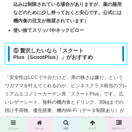
込みは制限されている場合がありますが、薬の服用
などのために少し持っておくと安心です。公式には
機内食の注文が推奨されています）
使い捨てスリッパやネックピロー
⑤ 贅沢したいなら「スクート
Plus（ScootPlus）」がおすすめ
「安全性はLCCで十分だけど、席の狭さは嫌だ」という
ワガママを叶えてくれるのが、ビジネスクラス相当のプレ
ミアムエコノミーカーテン席「スクートPlus」です。 広
いレザーシート、無料の機内食とドリンク、30kgまでの
預け手荷物、優先搭乗、機内Wi-Fi（データ制限あり）が
すべてセットになっており、フルサービスキャリアのエコ
ノミークラス並みの価格で乗ることができます。
メニュー
ホーム
検索
トップ
サイドバー