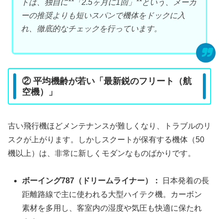
トは、独自に**「2.5ヶ月に1回」**という、メーカ
ーの推奨よりも短いスパンで機体をドックに入
れ、徹底的なチェックを行っています。
② 平均機齢が若い「最新鋭のフリート（航
空機）」
古い飛行機ほどメンテナンスが難しくなり、トラブルのリ
スクが上がります。しかしスクートが保有する機体（50
機以上）は、非常に新しくモダンなものばかりです。
ボーイング787（ドリームライナー）：
日本発着の長
距離路線で主に使われる大型ハイテク機。カーボン
素材を多用し、客室内の湿度や気圧も快適に保たれ