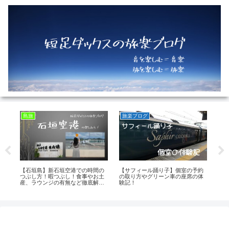
島旅
旅楽ブログ
島
るべ
【石垣島】新石垣空港での時間の
【サフィール踊り子】個室の予約
シ
！
つぶし方！暇つぶし！食事やお土
の取り方やグリーン車の座席の体
し
産、ラウンジの有無など徹底解
験記！
島
説！