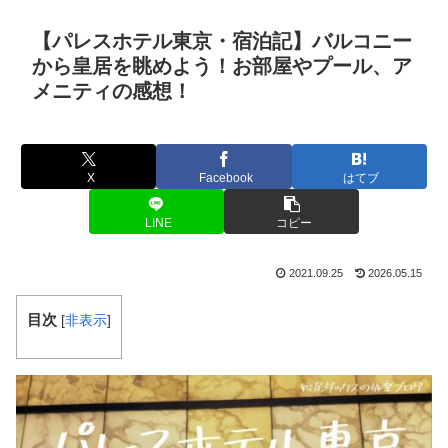
【パレスホテル東京・宿泊記】バルコニー
から皇居を眺めよう！お部屋やプール、ア
メニティの感想！
X
Facebook
はてブ
LINE
コピー
2021.09.25
2026.05.15
目次
[
非表示
]