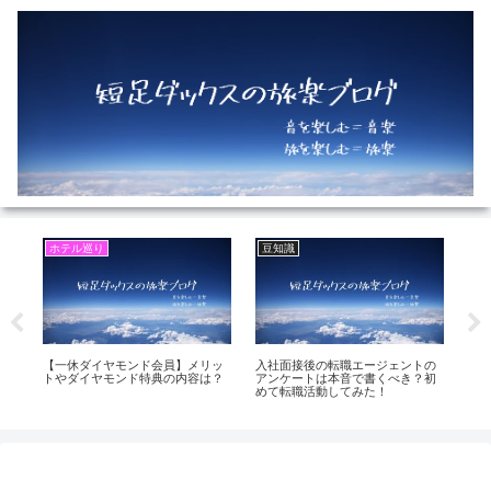
ホテル巡り
豆知識
旅
【一休ダイヤモンド会員】メリッ
入社面接後の転職エージェントの
【
宿
トやダイヤモンド特典の内容は？
アンケートは本音で書くべき？初
の
めて転職活動してみた！
験